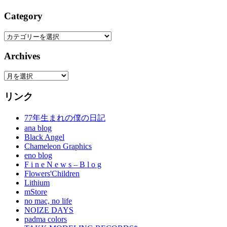
Category
Category
Archives
Archives
リンク
77年生まれの僕の日記
ana blog
Black Angel
Chameleon Graphics
eno blog
F i n e N e w s – B l o g
Flowers'Children
Lithium
mStore
no mac, no life
NOIZE DAYS
padma colors