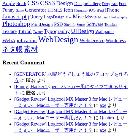
CSS
CSS3
Design
Apple
DesignGallery
Brush
Font
Diary
Film
Generator
Icon
Funny
iPhone
HTML5
iOS
iPad
Game
Illustrator
Javascript
Misc
jQuery
LogoDesign
Movie
Music
Photography
Mac
Photoshop
PSD
Software
PrintDesign
SiteInfo
Template
Snipet
UIDesign
Typography
Tutrial
Texture
Wallpaper
Twitter
WebDesign
Webservice
WebApplication
Wordpress
素材
ネタ帳
Recent Comment
[GENERATOR] 水曜どうでしょう風のテロップを作ろ
う
に
匿名
より
[Funny] Hacker Typer – ハッカー風にタイプできるサイ
ト
に
匿名
より
[Gadget Review] Logicool MX Master 3 for Mac レビュー
– えぇい、Macユーザー専用だと！？
に
axe
より
[Gadget Review] Logicool MX Master 3 for Mac レビュー
– えぇい、Macユーザー専用だと！？
に
Quattro
より
[Gadget Review] Logicool MX Master 3 for Mac レビュー
– えぇい、Macユーザー専用だと！？
に
axe
より