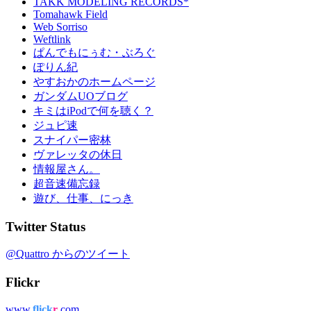
TAKK MODELING RECORDS*
Tomahawk Field
Web Sorriso
Weftlink
ぱんでもにぅむ・ぶろぐ
ぽりん紀
やすおかのホームページ
ガンダムUOブログ
キミはiPodで何を聴く？
ジュピ速
スナイパー密林
ヴァレッタの休日
情報屋さん。
超音速備忘録
遊び、仕事、にっき
Twitter Status
@Quattro からのツイート
Flickr
www.
flick
r
.com