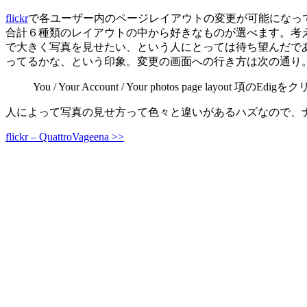
flickr
で各ユーザー内のページレイアウトの変更が可能になってます
合計６種類のレイアウトの中から好きなものが選べます。考
で大きく写真を見せたい、という人にとっては待ち望んだであろう
ってるかな、という印象。変更の画面への行き方は次の通り
You / Your Account / Your photos page layout 項のEdig
人によって写真の見せ方って色々と違いがあるハズなので、
flickr – QuattroVageena >>