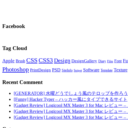
Facebook
Tag Cloud
CSS
CSS3
Design
Apple
Fu
DesignGallery
Brush
Font
Diary
Film
Photoshop
PSD
Software
Texture
PrintDesign
SiteInfo
Template
Snipet
Recent Comment
[GENERATOR] 水曜どうでしょう風のテロップを作ろう
[Funny] Hacker Typer – ハッカー風にタイプできるサイト
[Gadget Review] Logicool MX Master 3 for M
[Gadget Review] Logicool MX Master 3 for M
[Gadget Review] Logicool MX Master 3 for M