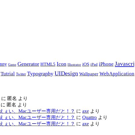
Javascri
Generator
Icon
nny
iPhone
HTML5
iOS
iPad
Game
Illustrator
UIDesign
Typography
Tutrial
WebApplication
Wallpaper
Twitter
に
匿名
より
に
匿名
より
ac レビュー – えぇい、Macユーザー専用だと！？
に
axe
より
ac レビュー – えぇい、Macユーザー専用だと！？
に
Quattro
より
ac レビュー – えぇい、Macユーザー専用だと！？
に
axe
より