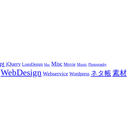
pt
Misc
jQuery
LogoDesign
Movie
Music
Photography
Mac
WebDesign
素材
ネタ帳
Webservice
Wordpress