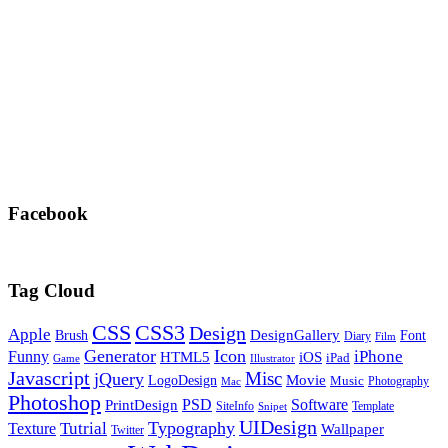
Facebook
Tag Cloud
CSS
CSS3
Design
Apple
DesignGallery
Brush
Font
Diary
Film
Generator
Icon
Funny
iPhone
HTML5
iOS
iPad
Game
Illustrator
Javascript
Misc
jQuery
LogoDesign
Movie
Music
Photography
Mac
Photoshop
PSD
Software
PrintDesign
SiteInfo
Template
Snipet
UIDesign
Typography
Tutrial
Texture
Wallpaper
Twitter