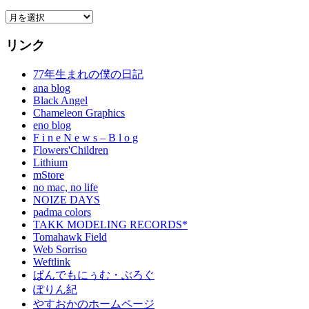
Archives
リンク
77年生まれの僕の日記
ana blog
Black Angel
Chameleon Graphics
eno blog
F i n e N e w s – B l o g
Flowers'Children
Lithium
mStore
no mac, no life
NOIZE DAYS
padma colors
TAKK MODELING RECORDS*
Tomahawk Field
Web Sorriso
Weftlink
ぱんでもにぅむ・ぶろぐ
ぽりん紀
やすおかのホームページ