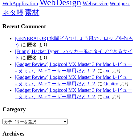
WebDesign
Webservice
WebApplication
Wordpress
素材
ネタ帳
Recent Comment
[GENERATOR] 水曜どうでしょう風のテロップを作ろ
う
に
匿名
より
[Funny] Hacker Typer – ハッカー風にタイプできるサイ
ト
に
匿名
より
[Gadget Review] Logicool MX Master 3 for Mac レビュー
– えぇい、Macユーザー専用だと！？
に
axe
より
[Gadget Review] Logicool MX Master 3 for Mac レビュー
– えぇい、Macユーザー専用だと！？
に
Quattro
より
[Gadget Review] Logicool MX Master 3 for Mac レビュー
– えぇい、Macユーザー専用だと！？
に
axe
より
Category
Category
Archives