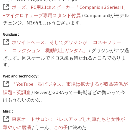
ボーズ、PC用2.1chスピーカー「Companion 3 Series II」
−マイクロキューブ専用スタンド付属
/ Companion3がモデル
チェンジ。M3がほしゅうございます。
Gundam :
ホワイトベース、そしてグワジンが 「コスモフリー
ト コレクション 機動戦士ガンダム」
/ グワジンがアツ過
ぎます。同スケールでドロス級も待たれるところでありま
す。
Web and Technology :
「YouTube」型ビジネス、市場は拡大するが収益確保が
課題 – 英調査
/ RevverとGUBAって一時期ほどの勢いって今
はもうないのかな。
Misc :
東京オートサロン：ドレスアップした車たちと女性が
華やかに競演
/ うーん、
この子
に決めた！