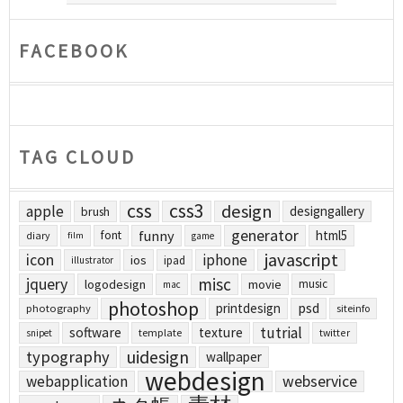
FACEBOOK
TAG CLOUD
css
css3
design
apple
designgallery
brush
generator
funny
html5
font
diary
film
game
javascript
icon
iphone
ios
ipad
illustrator
jquery
misc
logodesign
movie
music
mac
photoshop
printdesign
psd
photography
siteinfo
tutrial
software
texture
template
twitter
snipet
uidesign
typography
wallpaper
webdesign
webapplication
webservice