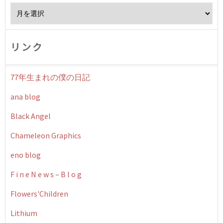
Archives
リンク
77年生まれの僕の日記
ana blog
Black Angel
Chameleon Graphics
eno blog
F i n e N e w s – B l o g
Flowers'Children
Lithium