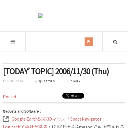
[TODAY’ TOPIC] 2006/11/30 (Thu)
11月 30, 2006
by
QUATTRO
in
DIARY
Pocket
Gadgets and Software :
Google Earth対応3Dマウス「SpaceNavigator」、
Logitech子会社が発表
/ 12月8日からAmazonでも販売される