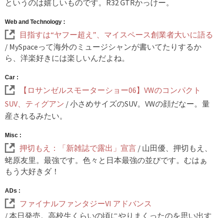
というのは嬉しいものです。R32 GTRかっけー。
Web and Technology :
目指すは“ヤフー超え”、マイスペース創業者大いに語る
/ MySpaceって海外のミュージシャンが書いてたりするか
ら、洋楽好きには楽しいんだよね。
Car :
【ロサンゼルスモーターショー06】VWのコンパクト
SUV、ティグアン
/ 小さめサイズのSUV。VWの顔だなー。量
産されるみたい。
Misc :
押切もえ：「新雑誌で露出」宣言
/ 山田優、押切もえ、
蛯原友里。最強です。色々と日本最強の並びです。むはぁ
もう大好きダ！
ADs :
ファイナルファンタジーVI アドバンス
/ 本日発売。高校生くらいの頃にやりまくったのを思い出す