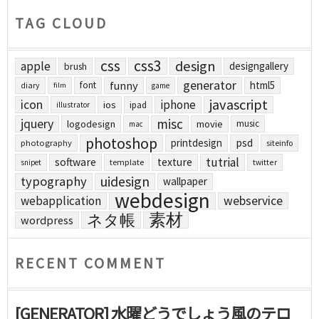
TAG CLOUD
css
css3
design
apple
designgallery
brush
generator
funny
html5
font
diary
film
game
javascript
icon
iphone
ios
ipad
illustrator
jquery
misc
logodesign
movie
music
mac
photoshop
printdesign
psd
photography
siteinfo
tutrial
software
texture
template
twitter
snipet
uidesign
typography
wallpaper
webdesign
webapplication
webservice
素材
ネタ帳
wordpress
RECENT COMMENT
[GENERATOR] 水曜どうでしょう風のテロ