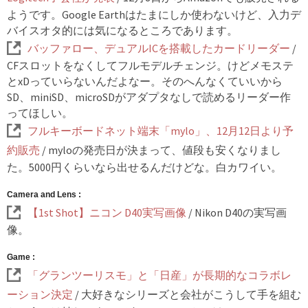
ようです。Google Earthはたまにしか使わないけど、入力デ
バイスオタ的には気になるところであります。
バッファロー、デュアルICを搭載したカードリーダー
/
CFスロットをなくしてフルモデルチェンジ。けどメモステ
とxDっていらないんだよなー。そのへんなくていいから
SD、miniSD、microSDがアダプタなしで読めるリーダー作
ってほしい。
フルキーボードネット端末「mylo」、12月12日より予
約販売
/ myloの発売日が決まって、値段も安くなりまし
た。5000円くらいなら出せるんだけどな。白カワイい。
Camera and Lens :
【1st Shot】ニコン D40実写画像
/ Nikon D40の実写画
像。
Game :
「グランツーリスモ」と「日産」が長期的なコラボレ
ーション決定
/ 大好きなシリーズと会社がこうして手を組む