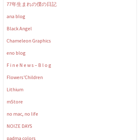
77年生まれの僕の日記
ana blog
Black Angel
Chameleon Graphics
eno blog
F i n e N e w s – B l o g
Flowers'Children
Lithium
mStore
no mac, no life
NOIZE DAYS
padma colors