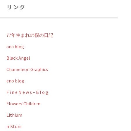
リンク
77年生まれの僕の日記
ana blog
Black Angel
Chameleon Graphics
eno blog
F i n e N e w s – B l o g
Flowers'Children
Lithium
mStore