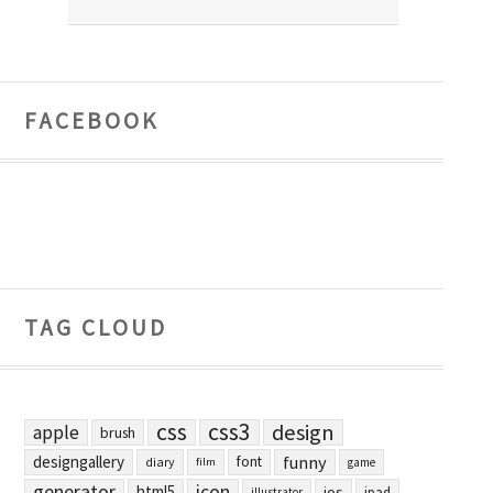
FACEBOOK
TAG CLOUD
css
css3
design
apple
brush
designgallery
funny
font
diary
film
game
generator
icon
html5
ios
ipad
illustrator