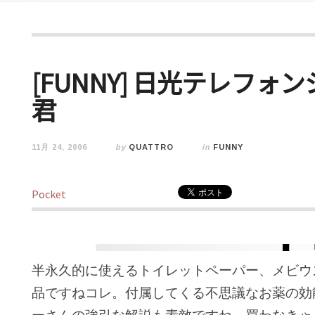
[FUNNY] 日光テレフ
君
11月 24, 2006
by
QUATTRO
in
FUNNY
Pocket
半永久的に使えるトイレットペーパー、メビウ
品ですねコレ。付属してくる不思議なお薬の効