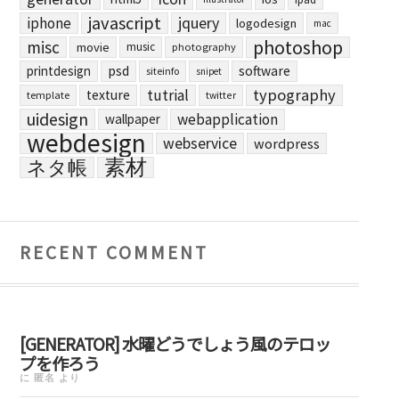
javascript
jquery
iphone
logodesign
mac
photoshop
misc
movie
music
photography
printdesign
psd
software
siteinfo
snipet
typography
tutrial
texture
template
twitter
uidesign
webapplication
wallpaper
webdesign
webservice
wordpress
素材
ネタ帳
RECENT COMMENT
[GENERATOR] 水曜どうでしょう風のテロッ
プを作ろう
に
匿名
より