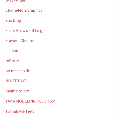
Black Angel
Chameleon Graphics
eno blog
F i n e N e w s – B l o g
Flowers'Children
Lithium
mStore
no mac, no life
NOIZE DAYS
padma colors
TAKK MODELING RECORDS*
Tomahawk Field