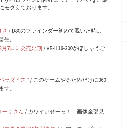
にモダえております。
良さ
/ D80のファインダー初めて覗いた時は
畜生。
G」を12月7日に発売延期
/ VR-II 18-200がほしゅうご
パラダイス”
/ このゲームやるためだけに360
ます。
ローサさん
/ カワイいぜーっ！ 画像全部見