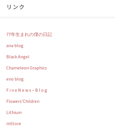
リンク
77年生まれの僕の日記
ana blog
Black Angel
Chameleon Graphics
eno blog
F i n e N e w s – B l o g
Flowers'Children
Lithium
mStore