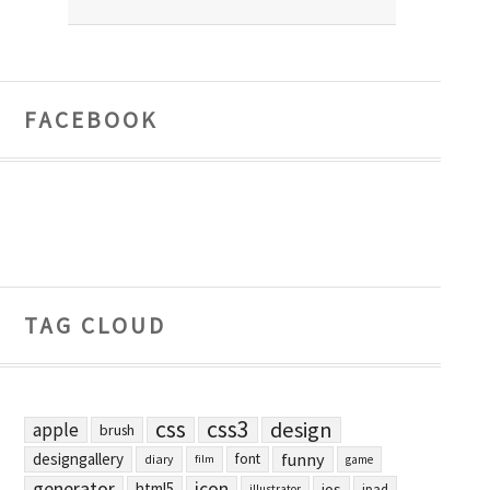
FACEBOOK
TAG CLOUD
css
css3
design
apple
brush
designgallery
funny
font
diary
film
game
generator
icon
html5
ios
ipad
illustrator