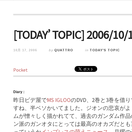
[TODAY’ TOPIC] 2006/10/1
10月 17, 2006
by
QUATTRO
in
TODAY'S TOPIC
Pocket
Diary :
昨日ビデ屋で
MS IGLOO
のDVD、2巻と3巻を
すね、半ベソかいてました。ジオンの悲哀がよ
ムが憎々しく描かれてて、過去のガンダム作品
ン派のガンオタにとっては最高のオカズだとも
っていうか
インプレスの萌えニュース
、月曜の