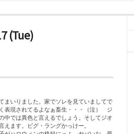
7 (Tue)
借りてまいりました。家でソレを見ていましてで
く表現されてるよなぁ畜生・・・（泣） ジ
の中では異色と言えるでしょう。そしてジオ
言えます。ビグ・ラングかっけー。
子がハロウィンの格好にっ！ ヤバいな、最