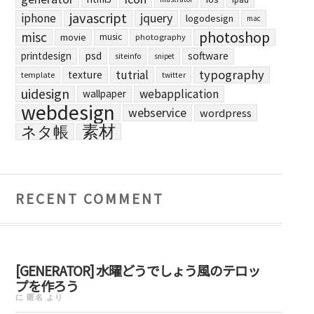
javascript
jquery
iphone
logodesign
mac
photoshop
misc
movie
music
photography
printdesign
psd
software
siteinfo
snipet
typography
tutrial
texture
template
twitter
uidesign
webapplication
wallpaper
webdesign
webservice
wordpress
素材
ネタ帳
RECENT COMMENT
[GENERATOR] 水曜どうでしょう風のテロッ
プを作ろう
に
匿名
より