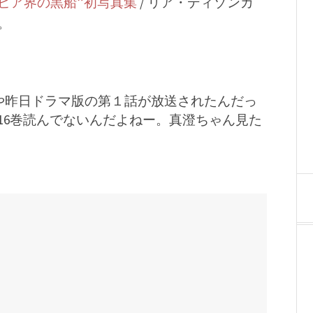
ビア界の黒船”初写真集
/ リア・ディゾンカ
。
いや昨日ドラマ版の第１話が放送されたんだっ
16巻読んでないんだよねー。真澄ちゃん見た