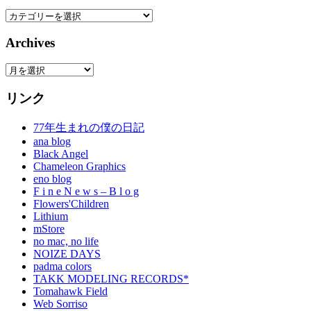
Category
Archives
Archives
リンク
77年生まれの僕の日記
ana blog
Black Angel
Chameleon Graphics
eno blog
F i n e N e w s – B l o g
Flowers'Children
Lithium
mStore
no mac, no life
NOIZE DAYS
padma colors
TAKK MODELING RECORDS*
Tomahawk Field
Web Sorriso