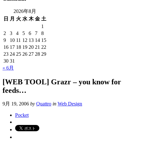
2026年8月
日
月
火
水
木
金
土
1
2
3
4
5
6
7
8
9
10
11
12
13
14
15
16
17
18
19
20
21
22
23
24
25
26
27
28
29
30
31
« 6月
[WEB TOOL] Grazr – you know for
feeds…
9月 19, 2006
by
Quattro
in
Web Design
Pocket