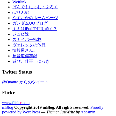
Weftlink
ぱんでもにぅむ・ぶろぐ
ぽりん紀
やすおかのホームページ
ガンダムUOブログ
キミはiPodで何を聴く？
ジュピ速
スナイパー密林
ヴァレッタの休日
情報屋さん。
超音速備忘録
遊び、仕事、にっき
Twitter Status
@Quattro からのツイート
Flickr
www.
flick
r
.com
mBlog
Copyright 2019 mBlog. All rights reserved.
Proudly
powered by WordPress
—
Theme: JustWrite by
Acosmin