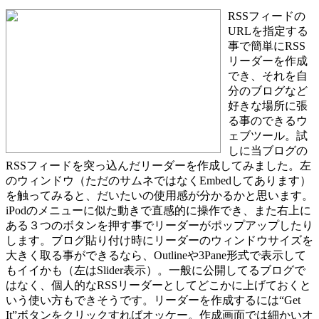
RSSフィードの
URLを指定する
事で簡単にRSS
リーダーを作成
でき、それを自
分のブログなど
好きな場所に張
る事のできるウ
ェブツール。試
しに当ブログの
RSSフィードを突っ込んだリーダーを作成してみました。左
のウィンドウ（ただのサムネではなくEmbedしてあります）
を触ってみると、だいたいの使用感が分かるかと思います。
iPodのメニューに似た動きで直感的に操作でき、また右上に
ある３つのボタンを押す事でリーダーがポップアップしたり
します。ブログ貼り付け時にリーダーのウィンドウサイズを
大きく取る事ができるなら、Outlineや3Pane形式で表示して
もイイかも（左はSlider表示）。一般に公開してるブログで
はなく、個人的なRSSリーダーとしてどこかに上げておくと
いう使い方もできそうです。リーダーを作成するには“Get
It”ボタンをクリックすればオッケー。作成画面では細かいオ