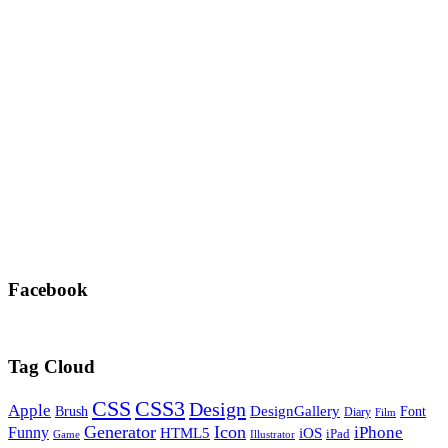
Facebook
Tag Cloud
CSS
CSS3
Design
Apple
DesignGallery
Brush
Font
Diary
Film
Generator
Icon
Funny
iPhone
HTML5
iOS
iPad
Game
Illustrator