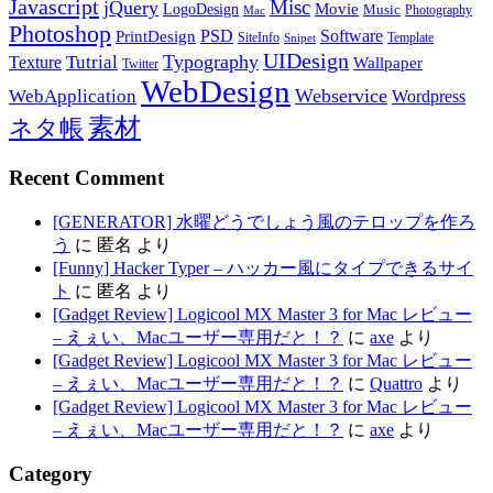
Javascript
Misc
jQuery
LogoDesign
Movie
Music
Photography
Mac
Photoshop
PSD
Software
PrintDesign
SiteInfo
Template
Snipet
UIDesign
Typography
Tutrial
Texture
Wallpaper
Twitter
WebDesign
Webservice
WebApplication
Wordpress
素材
ネタ帳
Recent Comment
[GENERATOR] 水曜どうでしょう風のテロップを作ろ
う
に
匿名
より
[Funny] Hacker Typer – ハッカー風にタイプできるサイ
ト
に
匿名
より
[Gadget Review] Logicool MX Master 3 for Mac レビュー
– えぇい、Macユーザー専用だと！？
に
axe
より
[Gadget Review] Logicool MX Master 3 for Mac レビュー
– えぇい、Macユーザー専用だと！？
に
Quattro
より
[Gadget Review] Logicool MX Master 3 for Mac レビュー
– えぇい、Macユーザー専用だと！？
に
axe
より
Category