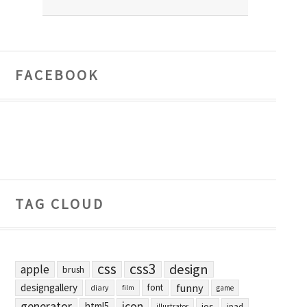
FACEBOOK
TAG CLOUD
css
css3
design
apple
brush
designgallery
funny
font
diary
film
game
generator
icon
html5
ios
ipad
illustrator