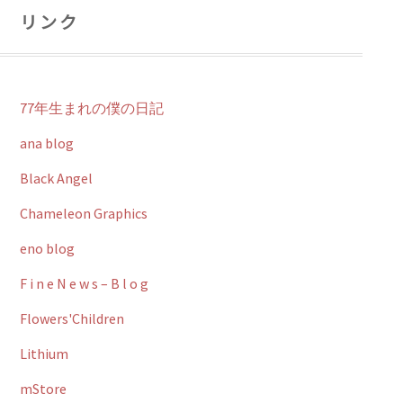
リンク
77年生まれの僕の日記
ana blog
Black Angel
Chameleon Graphics
eno blog
F i n e N e w s – B l o g
Flowers'Children
Lithium
mStore