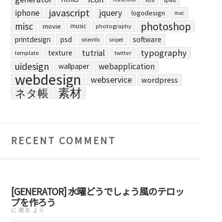
javascript
jquery
iphone
logodesign
mac
photoshop
misc
movie
music
photography
printdesign
psd
software
siteinfo
snipet
typography
tutrial
texture
template
twitter
uidesign
webapplication
wallpaper
webdesign
webservice
wordpress
素材
ネタ帳
RECENT COMMENT
[GENERATOR] 水曜どうでしょう風のテロッ
プを作ろう
に
匿名
より