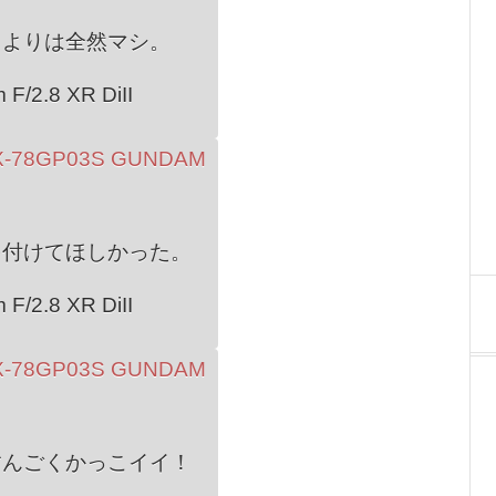
トよりは全然マシ。
F/2.8 XR DiII
を付けてほしかった。
F/2.8 XR DiII
すんごくかっこイイ！