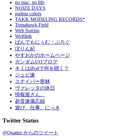
no mac, no life
NOIZE DAYS
padma colors
TAKK MODELING RECORDS*
Tomahawk Field
Web Sorriso
Weftlink
ぱんでもにぅむ・ぶろぐ
ぽりん紀
やすおかのホームページ
ガンダムUOブログ
キミはiPodで何を聴く？
ジュピ速
スナイパー密林
ヴァレッタの休日
情報屋さん。
超音速備忘録
遊び、仕事、にっき
Twitter Status
@Quattro からのツイート