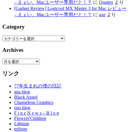
– えぇい、Macユーザー専用だと！？
に
Quattro
より
[Gadget Review] Logicool MX Master 3 for Mac レビュー
– えぇい、Macユーザー専用だと！？
に
axe
より
Category
Category
Archives
Archives
リンク
77年生まれの僕の日記
ana blog
Black Angel
Chameleon Graphics
eno blog
F i n e N e w s – B l o g
Flowers'Children
Lithium
mStore