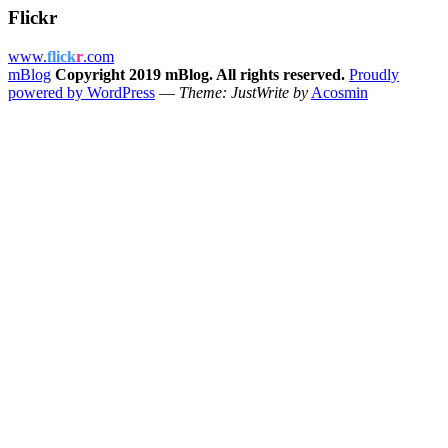
Flickr
www.
flick
r
.com
mBlog
Copyright 2019 mBlog. All rights reserved.
Proudly
powered by WordPress
—
Theme: JustWrite by
Acosmin