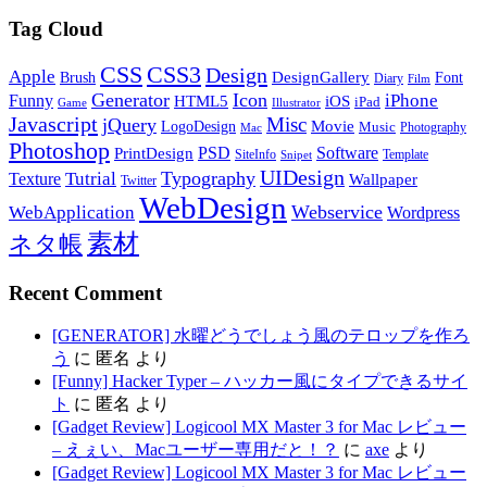
Tag Cloud
CSS
CSS3
Design
Apple
DesignGallery
Brush
Font
Diary
Film
Generator
Icon
Funny
iPhone
HTML5
iOS
iPad
Game
Illustrator
Javascript
Misc
jQuery
LogoDesign
Movie
Music
Photography
Mac
Photoshop
PSD
Software
PrintDesign
SiteInfo
Template
Snipet
UIDesign
Typography
Tutrial
Texture
Wallpaper
Twitter
WebDesign
Webservice
WebApplication
Wordpress
素材
ネタ帳
Recent Comment
[GENERATOR] 水曜どうでしょう風のテロップを作ろ
う
に
匿名
より
[Funny] Hacker Typer – ハッカー風にタイプできるサイ
ト
に
匿名
より
[Gadget Review] Logicool MX Master 3 for Mac レビュー
– えぇい、Macユーザー専用だと！？
に
axe
より
[Gadget Review] Logicool MX Master 3 for Mac レビュー