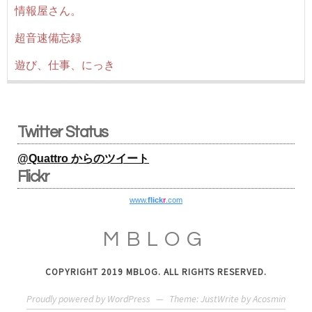
情報屋さん。
超音速備忘録
遊び、仕事、にっき
Twitter Status
@Quattro からのツイート
Flickr
www.
flick
r
.com
MBLOG
COPYRIGHT 2019 MBLOG. ALL RIGHTS RESERVED.
Proudly powered by WordPress
—
Theme: JustWrite by
Acosmin