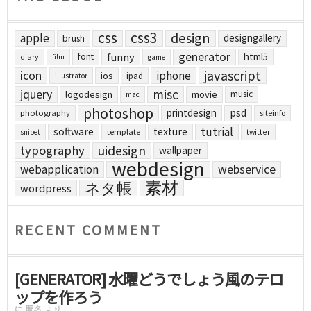
css
css3
design
apple
designgallery
brush
generator
funny
html5
font
diary
film
game
javascript
icon
iphone
ios
ipad
illustrator
jquery
misc
logodesign
movie
music
mac
photoshop
printdesign
psd
photography
siteinfo
tutrial
software
texture
template
twitter
snipet
uidesign
typography
wallpaper
webdesign
webapplication
webservice
素材
ネタ帳
wordpress
RECENT COMMENT
[GENERATOR] 水曜どうでしょう風のテロ
ップを作ろう
に
匿名
より