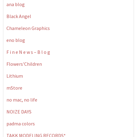
ana blog
Black Angel
Chameleon Graphics
eno blog
F i n e N e w s – B l o g
Flowers'Children
Lithium
mStore
no mac, no life
NOIZE DAYS
padma colors
TAKK MODELING RECORDS*