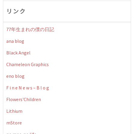
リンク
77年生まれの僕の日記
ana blog
Black Angel
Chameleon Graphics
eno blog
F i n e N e w s – B l o g
Flowers'Children
Lithium
mStore