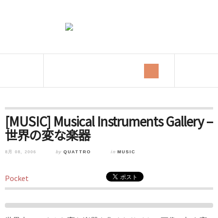
[MUSIC] Musical Instruments Gallery –
世界の変な楽器
8月 08, 2006
by
QUATTRO
in
MUSIC
Pocket