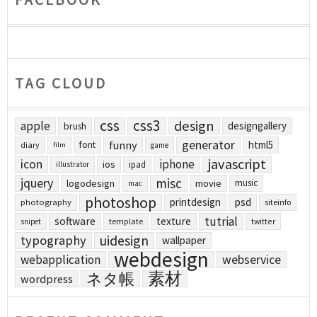
TAG CLOUD
css
css3
design
apple
designgallery
brush
generator
funny
html5
font
diary
film
game
javascript
icon
iphone
ios
ipad
illustrator
jquery
misc
logodesign
movie
music
mac
photoshop
printdesign
psd
photography
siteinfo
tutrial
software
texture
template
twitter
snipet
uidesign
typography
wallpaper
webdesign
webapplication
webservice
素材
ネタ帳
wordpress