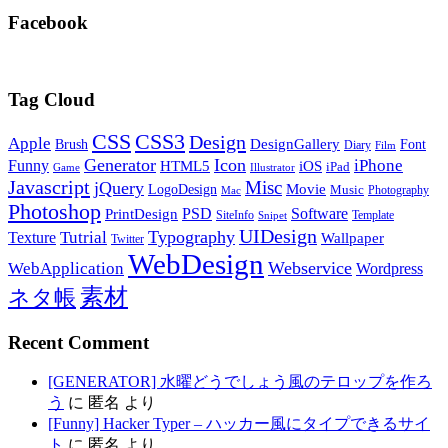
Facebook
Tag Cloud
CSS
CSS3
Design
Apple
DesignGallery
Brush
Font
Diary
Film
Generator
Icon
Funny
iPhone
HTML5
iOS
iPad
Game
Illustrator
Javascript
Misc
jQuery
LogoDesign
Movie
Music
Photography
Mac
Photoshop
PSD
Software
PrintDesign
SiteInfo
Template
Snipet
UIDesign
Typography
Tutrial
Texture
Wallpaper
Twitter
WebDesign
Webservice
WebApplication
Wordpress
素材
ネタ帳
Recent Comment
[GENERATOR] 水曜どうでしょう風のテロップを作ろ
う
に
匿名
より
[Funny] Hacker Typer – ハッカー風にタイプできるサイ
ト
に
匿名
より