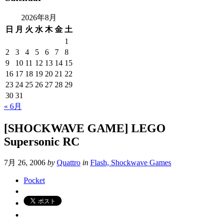
2026年8月
日
月
火
水
木
金
土
1
2
3
4
5
6
7
8
9
10
11
12
13
14
15
16
17
18
19
20
21
22
23
24
25
26
27
28
29
30
31
« 6月
[SHOCKWAVE GAME] LEGO
Supersonic RC
7月 26, 2006
by
Quattro
in
Flash, Shockwave Games
Pocket