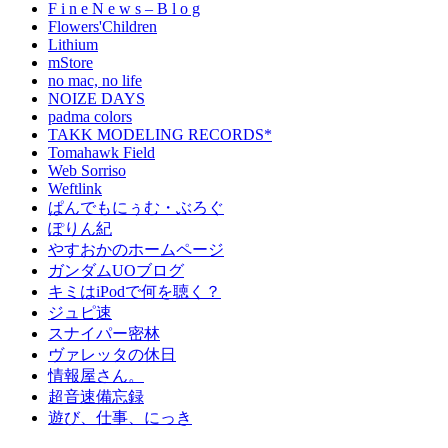
F i n e N e w s – B l o g
Flowers'Children
Lithium
mStore
no mac, no life
NOIZE DAYS
padma colors
TAKK MODELING RECORDS*
Tomahawk Field
Web Sorriso
Weftlink
ぱんでもにぅむ・ぶろぐ
ぽりん紀
やすおかのホームページ
ガンダムUOブログ
キミはiPodで何を聴く？
ジュピ速
スナイパー密林
ヴァレッタの休日
情報屋さん。
超音速備忘録
遊び、仕事、にっき