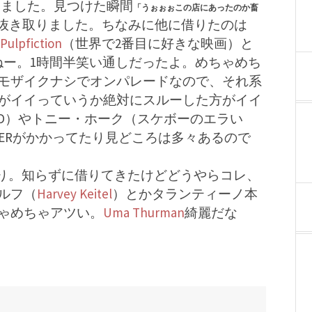
きました。見つけた瞬間
「うぉぉぉこの店にあったのか畜
抜き取りました。ちなみに他に借りたのは
Pulpfiction
（世界で2番目に好きな映画）と
ねー。1時間半笑い通しだったよ。めちゃめち
モザイクナシでオンパレードなので、それ系
がイイっていうか絶対にスルーした方がイイ
BAND）やトニー・ホーク（スケボーのエラい
YERがかかってたり見どころは多々あるので
まったり。知らずに借りてきたけどどうやらコレ、
ルフ（
Harvey Keitel
）とかタランティーノ本
ゃめちゃアツい。
Uma Thurman
綺麗だな