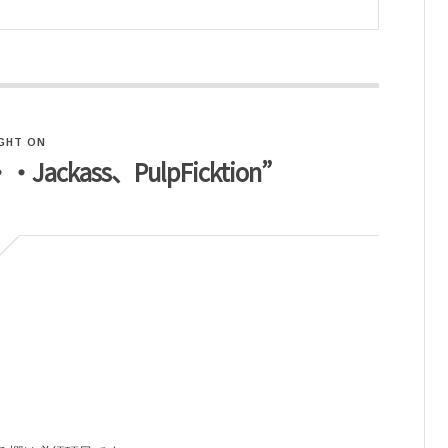
GHT ON
・・・Jackass、PulpFicktion”