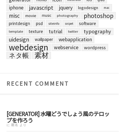
javascript
jquery
iphone
logodesign
mac
photoshop
misc
movie
music
photography
printdesign
psd
software
siteinfo
snipet
typography
tutrial
texture
template
twitter
uidesign
webapplication
wallpaper
webdesign
webservice
wordpress
素材
ネタ帳
RECENT COMMENT
[GENERATOR] 水曜どうでしょう風のテロッ
プを作ろう
に
匿名
より