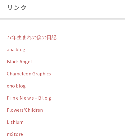
リンク
77年生まれの僕の日記
ana blog
Black Angel
Chameleon Graphics
eno blog
F i n e N e w s – B l o g
Flowers'Children
Lithium
mStore