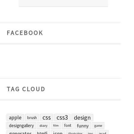
FACEBOOK
TAG CLOUD
css
css3
design
apple
brush
designgallery
funny
font
diary
film
game
generator
icon
html5
ios
ipad
illustrator