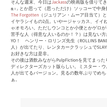
そんな週末、今日は
Jackass
の映画版を借りて
とか思って（思っただけ）ソッコーで中身
生！」
The Forgotten
（ジュリアン・ムーア目当て）と
イヤラシイもの2点。いやージャッカス、イイ
ゃオモろい。ただしウンコとか小便とかゲロが
苦手な人（得意な人いるのか！？）は見ない方
YO！ ヘンリー・ロリンズ先生（ROLLINS 
人）が出てたり、レンタカークラッシュでSLA
お好きな方は是非。
その後は酒飲みながらPulpFictionを見て
ディレクターズカット版らしい。ミスター・ウ
人が出てるバージョン。見るの数年ぶりでめち
ぁ。