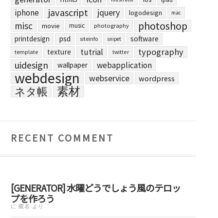
javascript
jquery
iphone
logodesign
mac
photoshop
misc
movie
music
photography
printdesign
psd
software
siteinfo
snipet
typography
tutrial
texture
template
twitter
uidesign
webapplication
wallpaper
webdesign
webservice
wordpress
素材
ネタ帳
RECENT COMMENT
[GENERATOR] 水曜どうでしょう風のテロッ
プを作ろう
に
匿名
より