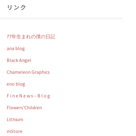
リンク
77年生まれの僕の日記
ana blog
Black Angel
Chameleon Graphics
eno blog
F i n e N e w s – B l o g
Flowers'Children
Lithium
mStore