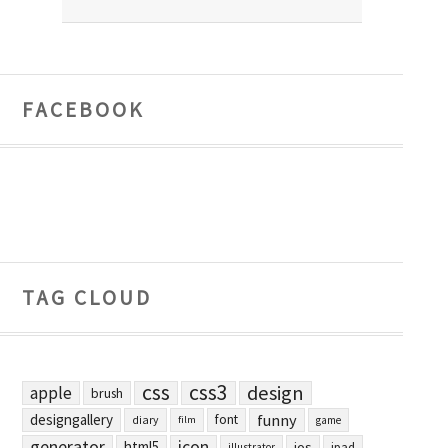
FACEBOOK
TAG CLOUD
css
css3
design
apple
brush
designgallery
funny
font
diary
film
game
generator
icon
html5
ios
ipad
illustrator