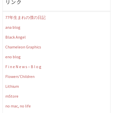
リンク
77年生まれの僕の日記
ana blog
Black Angel
Chameleon Graphics
eno blog
F i n e N e w s – B l o g
Flowers'Children
Lithium
mStore
no mac, no life