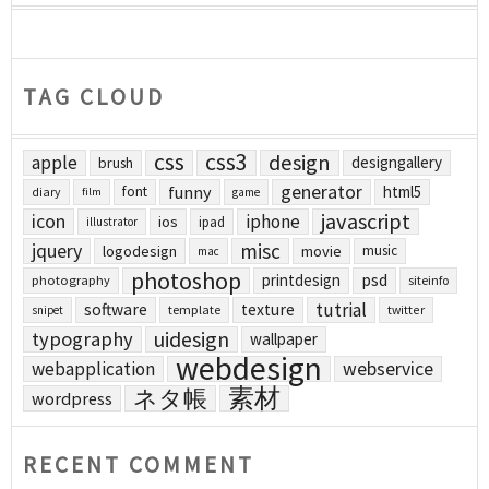
TAG CLOUD
css
css3
design
apple
designgallery
brush
generator
funny
html5
font
diary
film
game
javascript
icon
iphone
ios
ipad
illustrator
jquery
misc
logodesign
movie
music
mac
photoshop
printdesign
psd
photography
siteinfo
tutrial
software
texture
template
twitter
snipet
uidesign
typography
wallpaper
webdesign
webapplication
webservice
素材
ネタ帳
wordpress
RECENT COMMENT