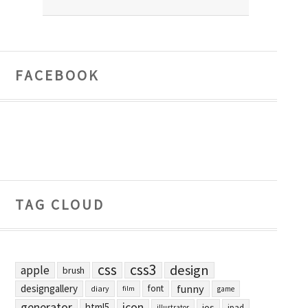
FACEBOOK
TAG CLOUD
css
css3
design
apple
brush
designgallery
funny
font
diary
film
game
generator
icon
html5
ios
ipad
illustrator