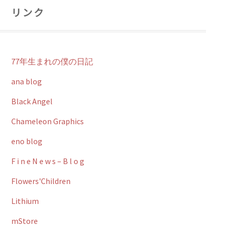
リンク
77年生まれの僕の日記
ana blog
Black Angel
Chameleon Graphics
eno blog
F i n e N e w s – B l o g
Flowers'Children
Lithium
mStore