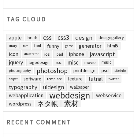
TAG CLOUD
css
css3
design
apple
designgallery
brush
generator
funny
html5
font
diary
film
game
javascript
icon
iphone
ios
ipad
illustrator
jquery
misc
logodesign
movie
music
mac
photoshop
printdesign
psd
photography
siteinfo
tutrial
software
texture
template
twitter
snipet
uidesign
typography
wallpaper
webdesign
webapplication
webservice
素材
ネタ帳
wordpress
RECENT COMMENT