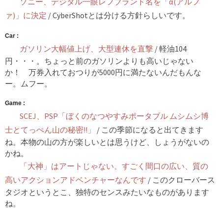
ソニー、デジタル一眼レフブランド名を「α(アルフ
ァ)」に決定
/ CyberShotとは分ける方針らしいです。
Car :
ガソリン大幅値上げ、大型連休を直撃
/ 軽油104
円・・・。ちょっと前のガソリンよりも高いじゃない
か！ 万券入れておつりが5000円に満たないんだもんな
ー。ムフー。
Game :
SCEJ、PSP「ぼくのなつやすみポータブル ムシムシ博
士とてっぺん山の秘密!!」
/ この季節になると出てきます
ね。本物の山の方が楽しいとは思うけど、しょうがないの
かね。
「大神」はアートじゃない。すごく間口の広い、質の
高いアクションアドベンチャーなんです
/ このクローバース
タジオというとこ、独特のセンスみたいなものがあります
ね。