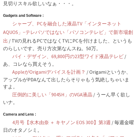
見切りスキル欲しいなぁ・・・。
Gadgets and Software :
シャープ、PCを融合した液晶TV「インターネット
AQUOS」−テレパソではない「パソコンテレビ」で新市場創
出
/ TVの見れるPCではなくTVにPCを付けました、というも
のらしいです。売り方次第なんスね。50万。
バイ・デザイン、69,800円の23型ワイド液晶テレビ
/
あ、コレなら買えそう。
AppleがOrigamiデバイスを計画？
/ Origamiというか、
アップルがPDAなんて出したらそりゃもう気絶しちゃいま
すよ。
圧倒的に美しい「904SH」のVGA液晶
/ うーん早く欲し
いナ。
Camera and Lens :
4月号【水木由奈 ＋ キヤノン EOS 30D】第3週
/ 毎週金曜
日のオタノシミ。