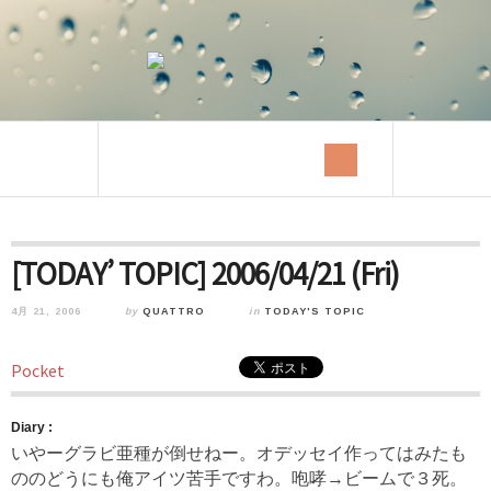
[TODAY’ TOPIC] 2006/04/21 (Fri)
4月 21, 2006
by
QUATTRO
in
TODAY'S TOPIC
Pocket
Diary :
いやーグラビ亜種が倒せねー。オデッセイ作ってはみたも
ののどうにも俺アイツ苦手ですわ。咆哮→ビームで３死。