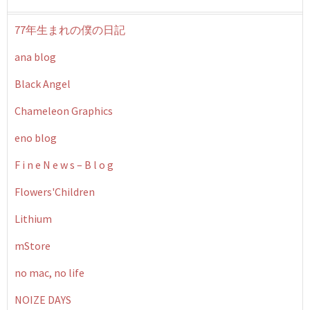
77年生まれの僕の日記
ana blog
Black Angel
Chameleon Graphics
eno blog
F i n e N e w s – B l o g
Flowers'Children
Lithium
mStore
no mac, no life
NOIZE DAYS