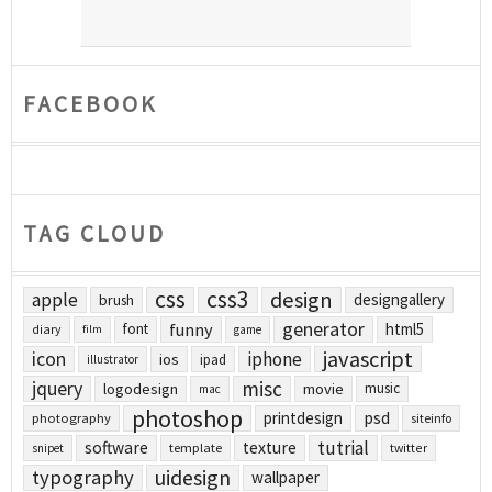
FACEBOOK
TAG CLOUD
css
css3
design
apple
designgallery
brush
generator
funny
html5
font
diary
film
game
javascript
icon
iphone
ios
ipad
illustrator
jquery
misc
logodesign
movie
music
mac
photoshop
printdesign
psd
photography
siteinfo
tutrial
software
texture
template
twitter
snipet
uidesign
typography
wallpaper