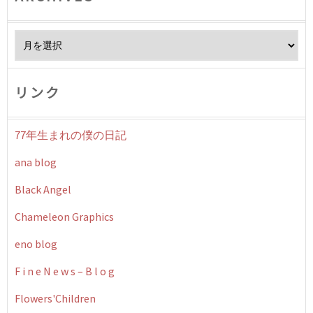
Archives
リンク
77年生まれの僕の日記
ana blog
Black Angel
Chameleon Graphics
eno blog
F i n e N e w s – B l o g
Flowers'Children