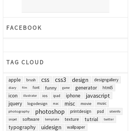
FACEBOOK
TAG CLOUD
css
css3
design
apple
designgallery
brush
generator
funny
html5
font
diary
film
game
javascript
icon
iphone
ios
ipad
illustrator
jquery
misc
logodesign
movie
music
mac
photoshop
printdesign
psd
photography
siteinfo
tutrial
software
texture
template
twitter
snipet
uidesign
typography
wallpaper