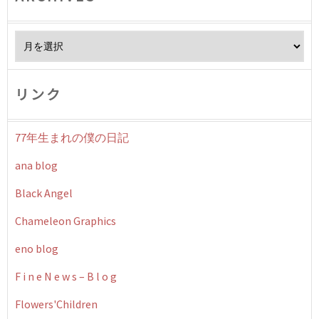
Archives
リンク
77年生まれの僕の日記
ana blog
Black Angel
Chameleon Graphics
eno blog
F i n e N e w s – B l o g
Flowers'Children