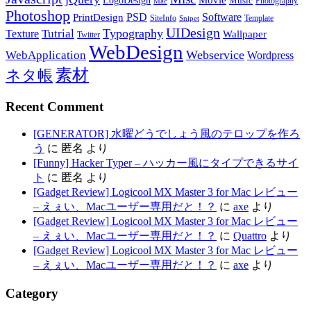
LogoDesign
Movie
Music
Photography
Mac
Photoshop
PSD
Software
PrintDesign
SiteInfo
Template
Snipet
UIDesign
Typography
Tutrial
Texture
Wallpaper
Twitter
WebDesign
Webservice
WebApplication
Wordpress
素材
ネタ帳
Recent Comment
[GENERATOR] 水曜どうでしょう風のテロップを作ろ
う
に
匿名
より
[Funny] Hacker Typer – ハッカー風にタイプできるサイ
ト
に
匿名
より
[Gadget Review] Logicool MX Master 3 for Mac レビュー
– えぇい、Macユーザー専用だと！？
に
axe
より
[Gadget Review] Logicool MX Master 3 for Mac レビュー
– えぇい、Macユーザー専用だと！？
に
Quattro
より
[Gadget Review] Logicool MX Master 3 for Mac レビュー
– えぇい、Macユーザー専用だと！？
に
axe
より
Category