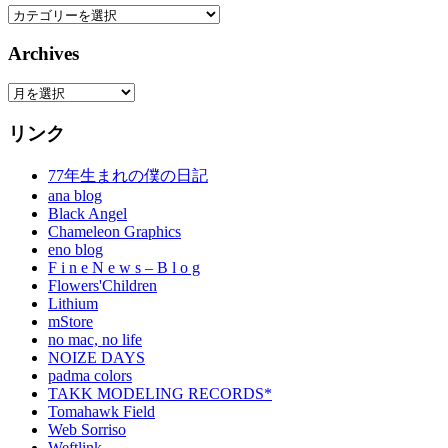
Category
Archives
Archives
リンク
77年生まれの僕の日記
ana blog
Black Angel
Chameleon Graphics
eno blog
F i n e N e w s – B l o g
Flowers'Children
Lithium
mStore
no mac, no life
NOIZE DAYS
padma colors
TAKK MODELING RECORDS*
Tomahawk Field
Web Sorriso
Weftlink