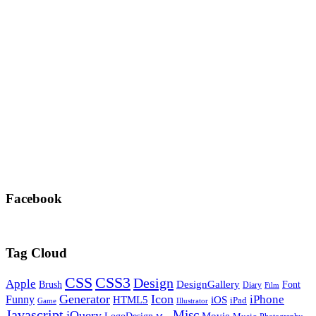
Facebook
Tag Cloud
CSS
CSS3
Design
Apple
DesignGallery
Brush
Font
Diary
Film
Generator
Icon
Funny
iPhone
HTML5
iOS
iPad
Game
Illustrator
Javascript
Misc
jQuery