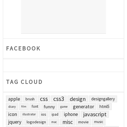
FACEBOOK
TAG CLOUD
css
css3
design
apple
designgallery
brush
generator
funny
html5
font
diary
film
game
javascript
icon
iphone
ios
ipad
illustrator
jquery
misc
logodesign
movie
music
mac