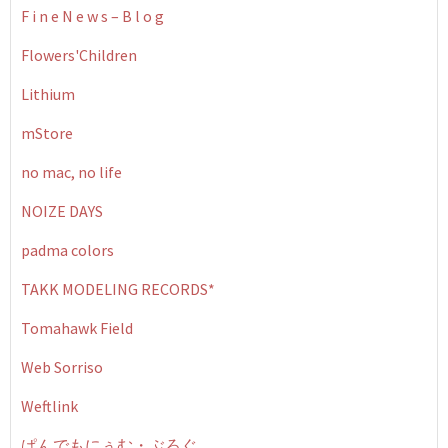
F i n e N e w s – B l o g
Flowers'Children
Lithium
mStore
no mac, no life
NOIZE DAYS
padma colors
TAKK MODELING RECORDS*
Tomahawk Field
Web Sorriso
Weftlink
ぱんでもにぅむ・ぶろぐ