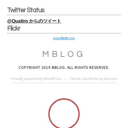
Twitter Status
@Quattro からのツイート
Flickr
www.
flick
r
.com
MBLOG
COPYRIGHT 2019 MBLOG. ALL RIGHTS RESERVED.
Proudly powered by WordPress
—
Theme: JustWrite by
Acosmin