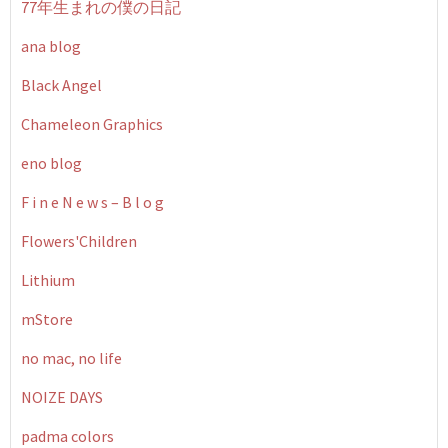
77年生まれの僕の日記
ana blog
Black Angel
Chameleon Graphics
eno blog
F i n e N e w s – B l o g
Flowers'Children
Lithium
mStore
no mac, no life
NOIZE DAYS
padma colors