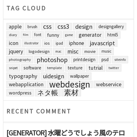
TAG CLOUD
css
css3
design
apple
designgallery
brush
generator
funny
html5
font
diary
film
game
javascript
icon
iphone
ios
ipad
illustrator
jquery
misc
logodesign
movie
music
mac
photoshop
printdesign
psd
photography
siteinfo
tutrial
software
texture
template
twitter
snipet
uidesign
typography
wallpaper
webdesign
webapplication
webservice
素材
ネタ帳
wordpress
RECENT COMMENT
[GENERATOR] 水曜どうでしょう風のテロ