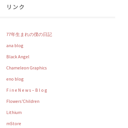
リンク
77年生まれの僕の日記
ana blog
Black Angel
Chameleon Graphics
eno blog
F i n e N e w s – B l o g
Flowers'Children
Lithium
mStore