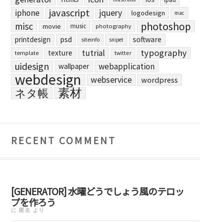
javascript
jquery
iphone
logodesign
mac
photoshop
misc
movie
music
photography
printdesign
psd
software
siteinfo
snipet
typography
tutrial
texture
template
twitter
uidesign
webapplication
wallpaper
webdesign
webservice
wordpress
素材
ネタ帳
RECENT COMMENT
[GENERATOR] 水曜どうでしょう風のテロッ
プを作ろう
に
匿名
より