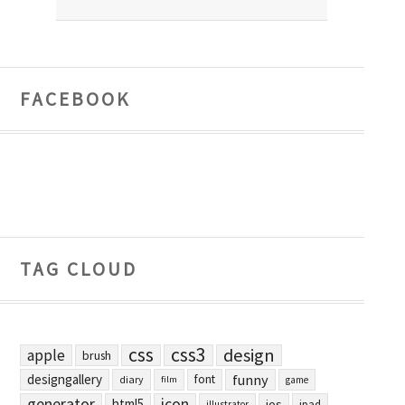
FACEBOOK
TAG CLOUD
css
css3
design
apple
brush
designgallery
funny
font
diary
film
game
generator
icon
html5
ios
ipad
illustrator