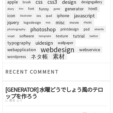
css
css3
design
apple
designgallery
brush
generator
funny
html5
font
diary
film
game
javascript
icon
iphone
ios
ipad
illustrator
jquery
misc
logodesign
movie
music
mac
photoshop
printdesign
psd
photography
siteinfo
tutrial
software
texture
template
twitter
snipet
uidesign
typography
wallpaper
webdesign
webapplication
webservice
素材
ネタ帳
wordpress
RECENT COMMENT
[GENERATOR] 水曜どうでしょう風のテロ
ップを作ろう
に
匿名
より