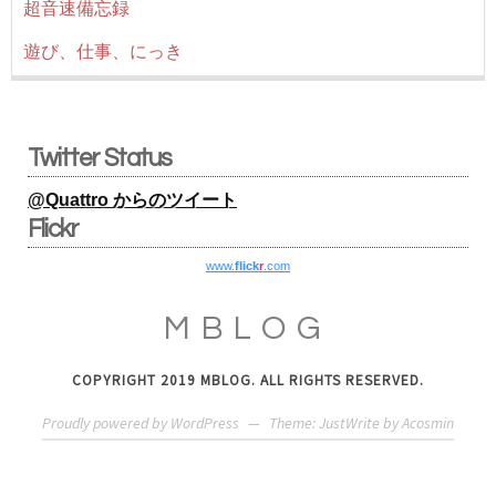
超音速備忘録
遊び、仕事、にっき
Twitter Status
@Quattro からのツイート
Flickr
www.
flick
r
.com
MBLOG
COPYRIGHT 2019 MBLOG. ALL RIGHTS RESERVED.
Proudly powered by WordPress
—
Theme: JustWrite by
Acosmin