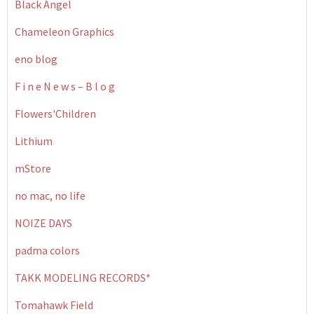
Black Angel
Chameleon Graphics
eno blog
F i n e N e w s – B l o g
Flowers'Children
Lithium
mStore
no mac, no life
NOIZE DAYS
padma colors
TAKK MODELING RECORDS*
Tomahawk Field