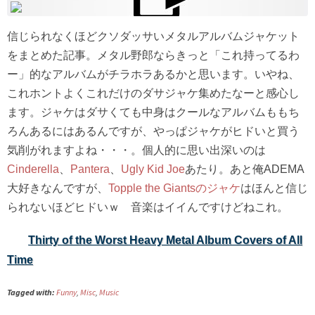
信じられなくほどクソダッサいメタルアルバムジャケット
をまとめた記事。メタル野郎ならきっと「これ持ってるわ
ー」的なアルバムがチラホラあるかと思います。いやね、
これホントよくこれだけのダサジャケ集めたなーと感心し
ます。ジャケはダサくても中身はクールなアルバムももち
ろんあるにはあるんですが、やっぱジャケがヒドいと買う
気削がれますよね・・・。個人的に思い出深いのは
Cinderella
、
Pantera
、
Ugly Kid Joe
あたり。あと俺ADEMA
大好きなんですが、
Topple the Giantsのジャケ
はほんと信じ
られないほどヒドいｗ 音楽はイイんですけどねこれ。
Thirty of the Worst Heavy Metal Album Covers of All
Time
Tagged with:
Funny
,
Misc
,
Music