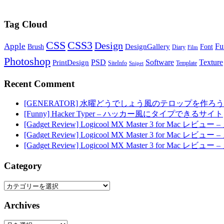
Tag Cloud
CSS
CSS3
Design
Apple
Fu
DesignGallery
Brush
Font
Diary
Film
Photoshop
PSD
Software
Texture
PrintDesign
SiteInfo
Template
Snipet
Recent Comment
[GENERATOR] 水曜どうでしょう風のテロップを作ろう
[Funny] Hacker Typer – ハッカー風にタイプできるサイト
[Gadget Review] Logicool MX Master 3 for M
[Gadget Review] Logicool MX Master 3 for M
[Gadget Review] Logicool MX Master 3 for M
Category
Category
Archives
Archives