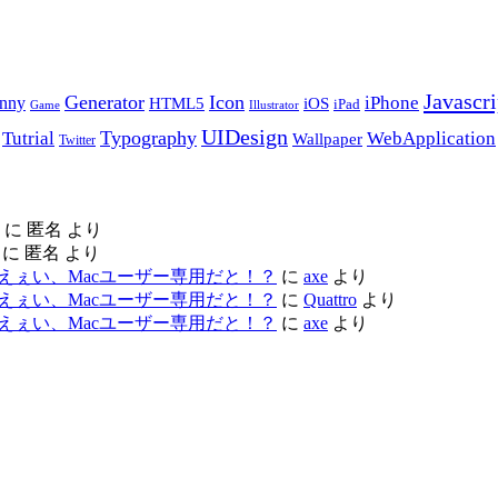
Javascri
Generator
Icon
nny
iPhone
HTML5
iOS
iPad
Game
Illustrator
UIDesign
Typography
Tutrial
WebApplication
Wallpaper
Twitter
に
匿名
より
に
匿名
より
ac レビュー – えぇい、Macユーザー専用だと！？
に
axe
より
ac レビュー – えぇい、Macユーザー専用だと！？
に
Quattro
より
ac レビュー – えぇい、Macユーザー専用だと！？
に
axe
より