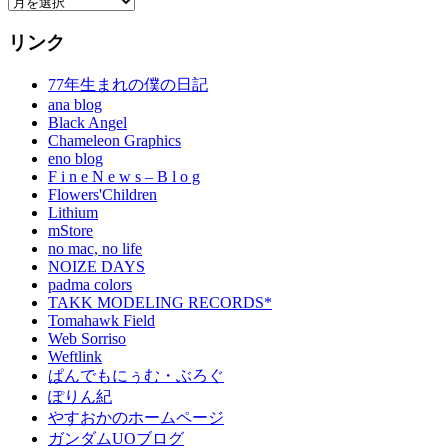
リンク
77年生まれの僕の日記
ana blog
Black Angel
Chameleon Graphics
eno blog
F i n e N e w s – B l o g
Flowers'Children
Lithium
mStore
no mac, no life
NOIZE DAYS
padma colors
TAKK MODELING RECORDS*
Tomahawk Field
Web Sorriso
Weftlink
ぱんでもにぅむ・ぶろぐ
ぽりん紀
やすおかのホームページ
ガンダムUOブログ