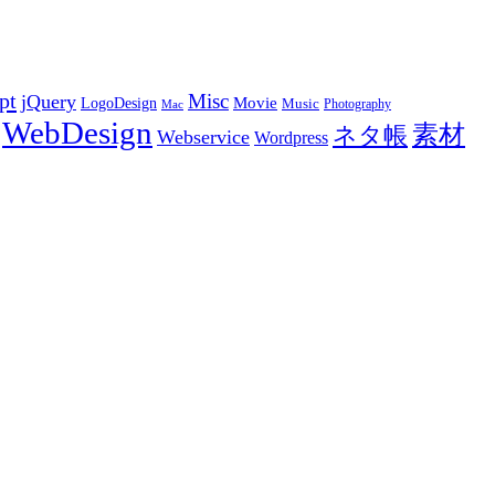
pt
Misc
jQuery
LogoDesign
Movie
Music
Photography
Mac
WebDesign
素材
ネタ帳
Webservice
Wordpress