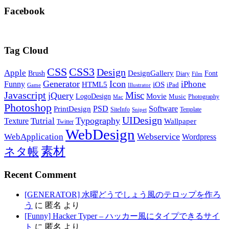
Facebook
Tag Cloud
CSS
CSS3
Design
Apple
DesignGallery
Brush
Font
Diary
Film
Generator
Icon
Funny
iPhone
HTML5
iOS
iPad
Game
Illustrator
Javascript
Misc
jQuery
LogoDesign
Movie
Music
Photography
Mac
Photoshop
PSD
Software
PrintDesign
SiteInfo
Template
Snipet
UIDesign
Typography
Tutrial
Texture
Wallpaper
Twitter
WebDesign
Webservice
WebApplication
Wordpress
素材
ネタ帳
Recent Comment
[GENERATOR] 水曜どうでしょう風のテロップを作ろ
う
に
匿名
より
[Funny] Hacker Typer – ハッカー風にタイプできるサイ
ト
に
匿名
より