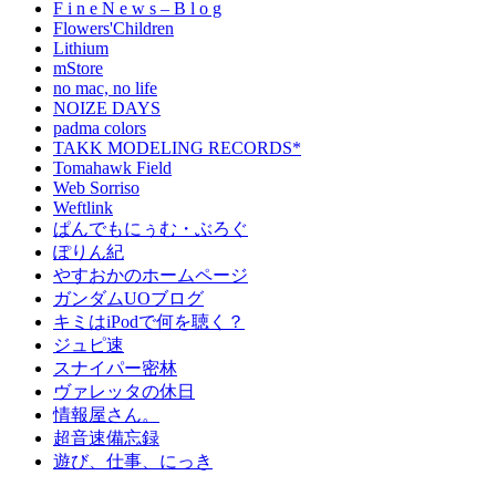
F i n e N e w s – B l o g
Flowers'Children
Lithium
mStore
no mac, no life
NOIZE DAYS
padma colors
TAKK MODELING RECORDS*
Tomahawk Field
Web Sorriso
Weftlink
ぱんでもにぅむ・ぶろぐ
ぽりん紀
やすおかのホームページ
ガンダムUOブログ
キミはiPodで何を聴く？
ジュピ速
スナイパー密林
ヴァレッタの休日
情報屋さん。
超音速備忘録
遊び、仕事、にっき