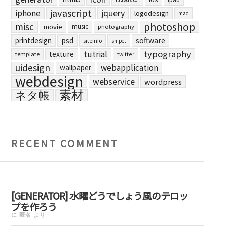
javascript
jquery
iphone
logodesign
mac
photoshop
misc
movie
music
photography
printdesign
psd
software
siteinfo
snipet
typography
tutrial
texture
template
twitter
uidesign
webapplication
wallpaper
webdesign
webservice
wordpress
素材
ネタ帳
RECENT COMMENT
[GENERATOR] 水曜どうでしょう風のテロッ
プを作ろう
に
匿名
より