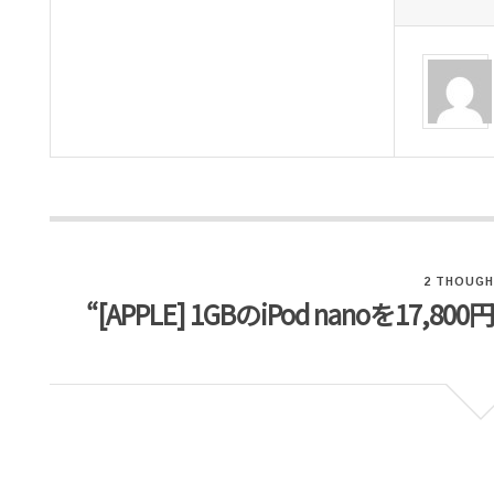
2 THOUGH
“[APPLE] 1GBのiPod nanoを17,8