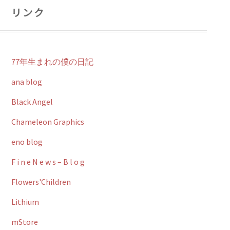
リンク
77年生まれの僕の日記
ana blog
Black Angel
Chameleon Graphics
eno blog
F i n e N e w s – B l o g
Flowers'Children
Lithium
mStore