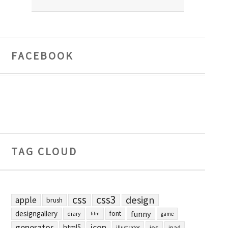
FACEBOOK
TAG CLOUD
css
css3
design
apple
brush
designgallery
funny
font
diary
film
game
generator
icon
html5
ios
ipad
illustrator