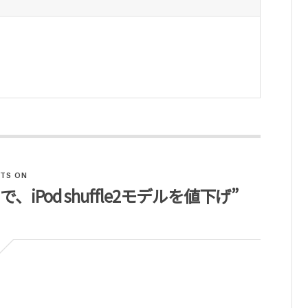
TS ON
00円で、iPod shuffle2モデルを値下げ”