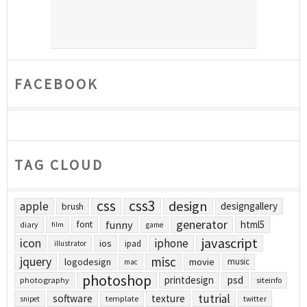
FACEBOOK
TAG CLOUD
css
css3
design
apple
designgallery
brush
generator
funny
html5
font
diary
film
game
javascript
icon
iphone
ios
ipad
illustrator
jquery
misc
logodesign
movie
music
mac
photoshop
printdesign
psd
photography
siteinfo
tutrial
software
texture
template
twitter
snipet