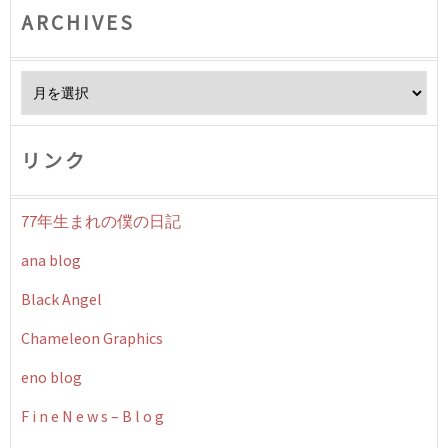
ARCHIVES
Archives
リンク
77年生まれの僕の日記
ana blog
Black Angel
Chameleon Graphics
eno blog
F i n e N e w s – B l o g