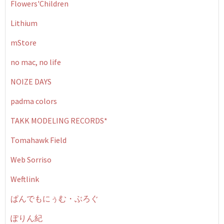
Flowers'Children
Lithium
mStore
no mac, no life
NOIZE DAYS
padma colors
TAKK MODELING RECORDS*
Tomahawk Field
Web Sorriso
Weftlink
ぱんでもにぅむ・ぶろぐ
ぽりん紀