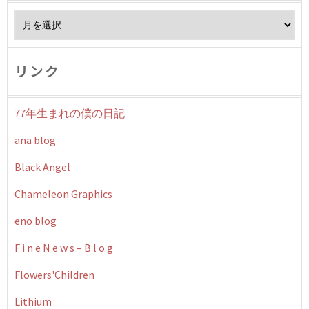
Archives
リンク
77年生まれの僕の日記
ana blog
Black Angel
Chameleon Graphics
eno blog
F i n e N e w s – B l o g
Flowers'Children
Lithium