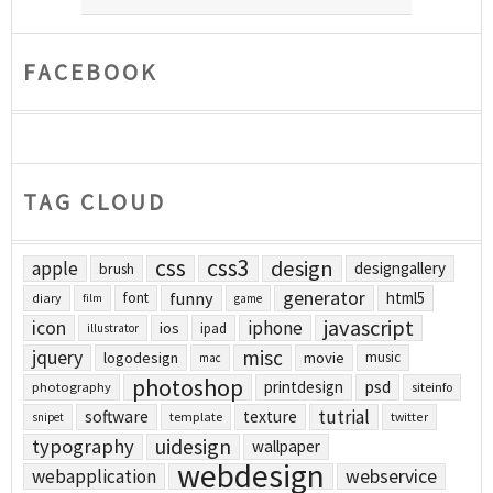
FACEBOOK
TAG CLOUD
css
css3
design
apple
designgallery
brush
generator
funny
html5
font
diary
film
game
javascript
icon
iphone
ios
ipad
illustrator
jquery
misc
logodesign
movie
music
mac
photoshop
printdesign
psd
photography
siteinfo
tutrial
software
texture
template
twitter
snipet
uidesign
typography
wallpaper
webdesign
webapplication
webservice