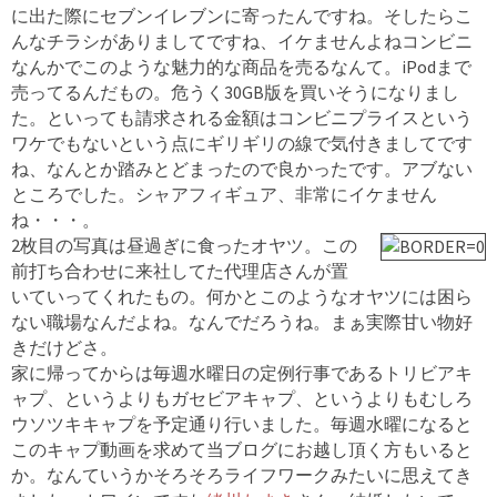
に出た際にセブンイレブンに寄ったんですね。そしたらこ
んなチラシがありましてですね、イケませんよねコンビニ
なんかでこのような魅力的な商品を売るなんて。iPodまで
売ってるんだもの。危うく30GB版を買いそうになりまし
た。といっても請求される金額はコンビニプライスという
ワケでもないという点にギリギリの線で気付きましてです
ね、なんとか踏みとどまったので良かったです。アブない
ところでした。シャアフィギュア、非常にイケません
ね・・・。
2枚目の写真は昼過ぎに食ったオヤツ。この
前打ち合わせに来社してた代理店さんが置
いていってくれたもの。何かとこのようなオヤツには困ら
ない職場なんだよね。なんでだろうね。まぁ実際甘い物好
きだけどさ。
家に帰ってからは毎週水曜日の定例行事であるトリビアキ
ャプ、というよりもガセビアキャプ、というよりもむしろ
ウソツキキャプを予定通り行いました。毎週水曜になると
このキャプ動画を求めて当ブログにお越し頂く方もいると
か。なんていうかそろそろライフワークみたいに思えてき