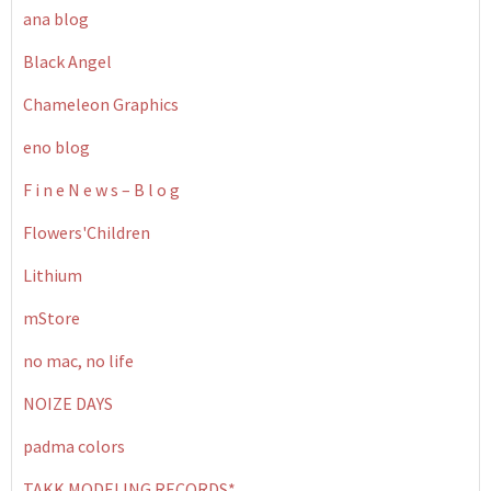
ana blog
Black Angel
Chameleon Graphics
eno blog
F i n e N e w s – B l o g
Flowers'Children
Lithium
mStore
no mac, no life
NOIZE DAYS
padma colors
TAKK MODELING RECORDS*