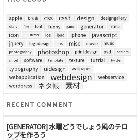
css
css3
design
apple
designgallery
brush
generator
funny
html5
font
diary
film
game
javascript
icon
iphone
ios
ipad
illustrator
jquery
misc
logodesign
movie
music
mac
photoshop
printdesign
psd
photography
siteinfo
tutrial
software
texture
template
twitter
snipet
uidesign
typography
wallpaper
webdesign
webapplication
webservice
素材
ネタ帳
wordpress
RECENT COMMENT
[GENERATOR] 水曜どうでしょう風のテロ
ップを作ろう