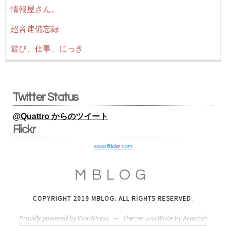
情報屋さん。
超音速備忘録
遊び、仕事、にっき
Twitter Status
@Quattro からのツイート
Flickr
www.
flick
r
.com
MBLOG
COPYRIGHT 2019 MBLOG. ALL RIGHTS RESERVED.
Proudly powered by WordPress
—
Theme: JustWrite by
Acosmin