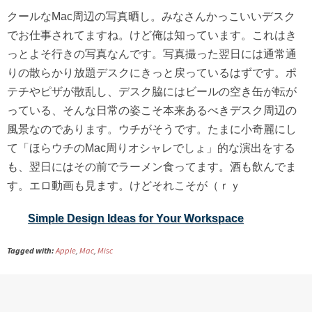
クールなMac周辺の写真晒し。みなさんかっこいいデスク
でお仕事されてますね。けど俺は知っています。これはき
っとよそ行きの写真なんです。写真撮った翌日には通常通
りの散らかり放題デスクにきっと戻っているはずです。ポ
テチやピザが散乱し、デスク脇にはビールの空き缶が転が
っている、そんな日常の姿こそ本来あるべきデスク周辺の
風景なのであります。ウチがそうです。たまに小奇麗にし
て「ほらウチのMac周りオシャレでしょ」的な演出をする
も、翌日にはその前でラーメン食ってます。酒も飲んでま
す。エロ動画も見ます。けどそれこそが（ｒｙ
Simple Design Ideas for Your Workspace
Tagged with:
Apple
,
Mac
,
Misc