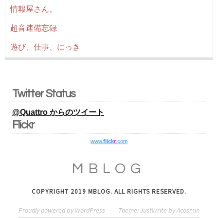
情報屋さん。
超音速備忘録
遊び、仕事、にっき
Twitter Status
@Quattro からのツイート
Flickr
www.
flick
r
.com
MBLOG
COPYRIGHT 2019 MBLOG. ALL RIGHTS RESERVED.
Proudly powered by WordPress
—
Theme: JustWrite by
Acosmin