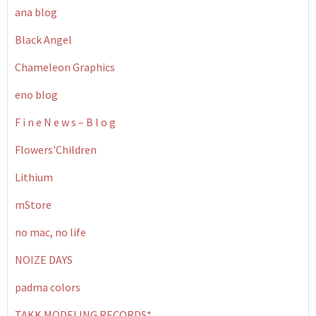
ana blog
Black Angel
Chameleon Graphics
eno blog
F i n e N e w s – B l o g
Flowers'Children
Lithium
mStore
no mac, no life
NOIZE DAYS
padma colors
TAKK MODELING RECORDS*