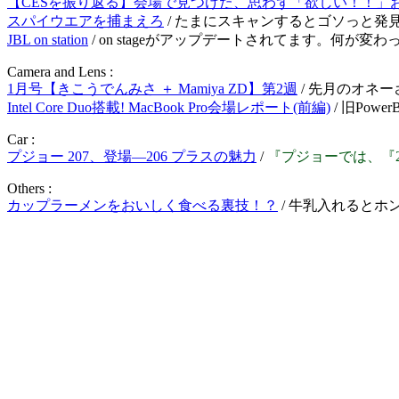
【CESを振り返る】会場で見つけた、思わず「欲しい！！」
スパイウエアを捕まえろ
/ たまにスキャンするとゴソっと発
JBL on station
/ on stageがアップデートされてます。何
Camera and Lens :
1月号【きこうでんみさ ＋ Mamiya ZD】第2週
/ 先月のオネ
Intel Core Duo搭載! MacBook Pro会場レポート(前編)
/ 旧Po
Car :
プジョー 207、登場—206 プラスの魅力
/
『プジョーでは、『2
Others :
カップラーメンをおいしく食べる裏技！？
/ 牛乳入れると