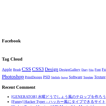
Facebook
Tag Cloud
CSS
CSS3
Design
Apple
Fu
DesignGallery
Brush
Font
Diary
Film
Photoshop
PSD
Software
Texture
PrintDesign
SiteInfo
Template
Snipet
Recent Comment
[GENERATOR] 水曜どうでしょう風のテロップを作ろう
[Funny] Hacker Typer – ハッカー風にタイプできるサイト