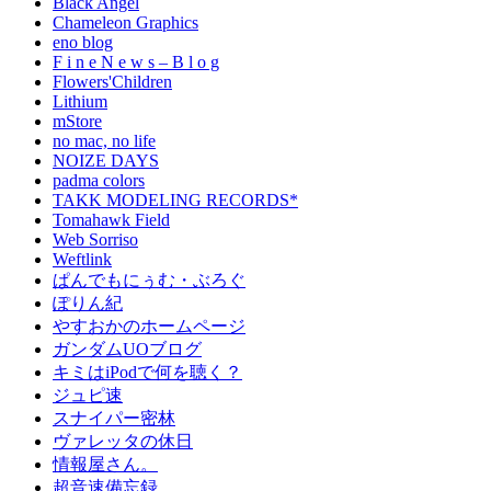
Black Angel
Chameleon Graphics
eno blog
F i n e N e w s – B l o g
Flowers'Children
Lithium
mStore
no mac, no life
NOIZE DAYS
padma colors
TAKK MODELING RECORDS*
Tomahawk Field
Web Sorriso
Weftlink
ぱんでもにぅむ・ぶろぐ
ぽりん紀
やすおかのホームページ
ガンダムUOブログ
キミはiPodで何を聴く？
ジュピ速
スナイパー密林
ヴァレッタの休日
情報屋さん。
超音速備忘録