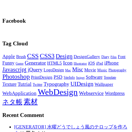
Facebook
Tag Cloud
CSS
CSS3
Design
Apple
DesignGallery
Brush
Font
Diary
Film
Generator
Icon
Funny
iPhone
HTML5
iOS
iPad
Game
Illustrator
Javascript
Misc
jQuery
LogoDesign
Movie
Music
Photography
Mac
Photoshop
PSD
Software
PrintDesign
SiteInfo
Template
Snipet
UIDesign
Typography
Tutrial
Texture
Wallpaper
Twitter
WebDesign
Webservice
WebApplication
Wordpress
素材
ネタ帳
Recent Comment
[GENERATOR] 水曜どうでしょう風のテロップを作ろ