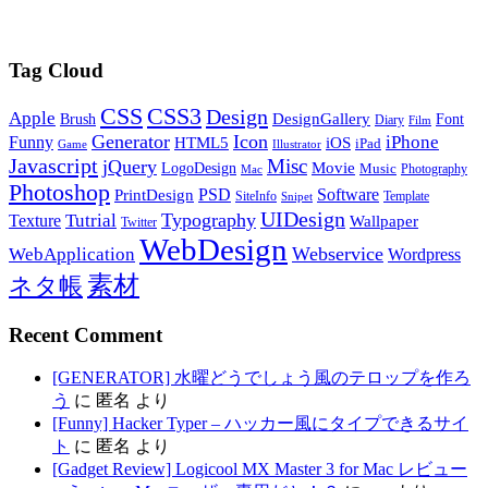
Tag Cloud
CSS
CSS3
Design
Apple
DesignGallery
Brush
Font
Diary
Film
Generator
Icon
Funny
iPhone
HTML5
iOS
iPad
Game
Illustrator
Javascript
Misc
jQuery
LogoDesign
Movie
Music
Photography
Mac
Photoshop
PSD
Software
PrintDesign
SiteInfo
Template
Snipet
UIDesign
Typography
Tutrial
Texture
Wallpaper
Twitter
WebDesign
Webservice
WebApplication
Wordpress
素材
ネタ帳
Recent Comment
[GENERATOR] 水曜どうでしょう風のテロップを作ろ
う
に
匿名
より
[Funny] Hacker Typer – ハッカー風にタイプできるサイ
ト
に
匿名
より
[Gadget Review] Logicool MX Master 3 for Mac レビュー