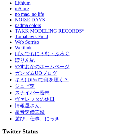
Lithium
mStore
no mac, no life
NOIZE DAYS
padma colors
TAKK MODELING RECORDS*
Tomahawk Field
Web Sorriso
Weftlink
ぱんでもにぅむ・ぶろぐ
ぽりん紀
やすおかのホームページ
ガンダムUOブログ
キミはiPodで何を聴く？
ジュピ速
スナイパー密林
ヴァレッタの休日
情報屋さん。
超音速備忘録
遊び、仕事、にっき
Twitter Status