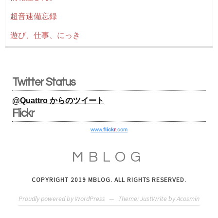
超音速備忘録
遊び、仕事、にっき
Twitter Status
@Quattro からのツイート
Flickr
www.
flick
r
.com
MBLOG
COPYRIGHT 2019 MBLOG. ALL RIGHTS RESERVED.
Proudly powered by WordPress
—
Theme: JustWrite by
Acosmin