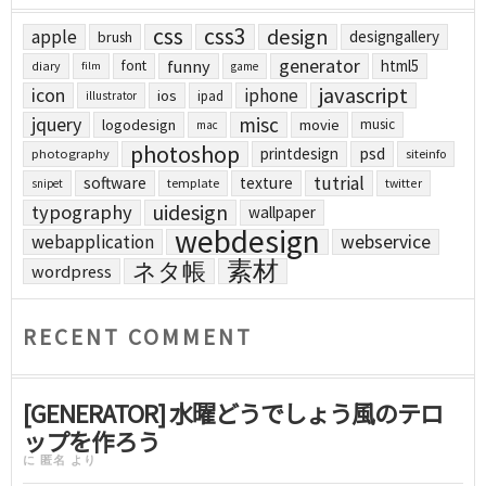
css
css3
design
apple
designgallery
brush
generator
funny
html5
font
diary
film
game
javascript
icon
iphone
ios
ipad
illustrator
jquery
misc
logodesign
movie
music
mac
photoshop
printdesign
psd
photography
siteinfo
tutrial
software
texture
template
twitter
snipet
uidesign
typography
wallpaper
webdesign
webapplication
webservice
素材
ネタ帳
wordpress
RECENT COMMENT
[GENERATOR] 水曜どうでしょう風のテロ
ップを作ろう
に
匿名
より