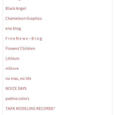
Black Angel
Chameleon Graphics
eno blog
F i n e N e w s – B l o g
Flowers'Children
Lithium
mStore
no mac, no life
NOIZE DAYS
padma colors
TAKK MODELING RECORDS*