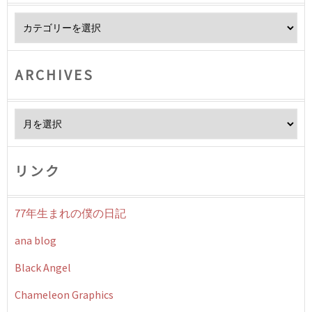
Category
ARCHIVES
Archives
リンク
77年生まれの僕の日記
ana blog
Black Angel
Chameleon Graphics