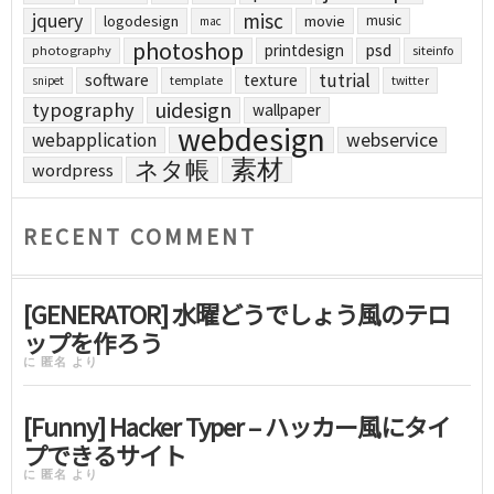
jquery
misc
logodesign
movie
music
mac
photoshop
printdesign
psd
photography
siteinfo
tutrial
software
texture
template
twitter
snipet
uidesign
typography
wallpaper
webdesign
webapplication
webservice
素材
ネタ帳
wordpress
RECENT COMMENT
[GENERATOR] 水曜どうでしょう風のテロ
ップを作ろう
に
匿名
より
[Funny] Hacker Typer – ハッカー風にタイ
プできるサイト
に
匿名
より