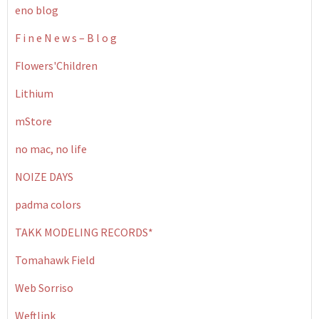
eno blog
F i n e N e w s – B l o g
Flowers'Children
Lithium
mStore
no mac, no life
NOIZE DAYS
padma colors
TAKK MODELING RECORDS*
Tomahawk Field
Web Sorriso
Weftlink