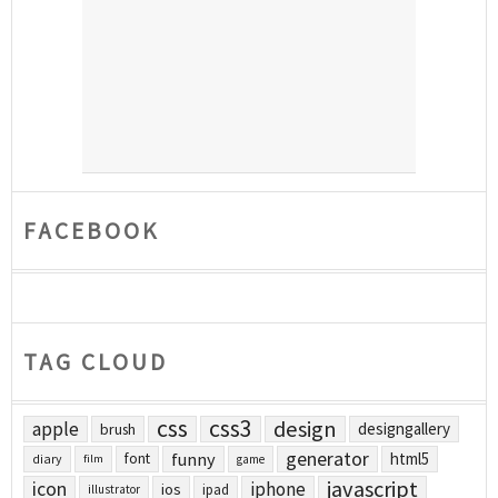
FACEBOOK
TAG CLOUD
css
css3
design
apple
designgallery
brush
generator
funny
html5
font
diary
film
game
javascript
icon
iphone
ios
ipad
illustrator