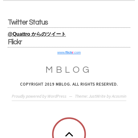
Twitter Status
@Quattro からのツイート
Flickr
www.
flick
r
.com
MBLOG
COPYRIGHT 2019 MBLOG. ALL RIGHTS RESERVED.
Proudly powered by WordPress
—
Theme: JustWrite by
Acosmin