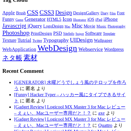
CSS
CSS3
Design
Apple
DesignGallery
Brush
Font
Diary
Film
Generator
Icon
Funny
iPhone
HTML5
iOS
iPad
Game
Illustrator
Javascript
Misc
jQuery
LogoDesign
Movie
Music
Photography
Mac
Photoshop
PSD
Software
PrintDesign
SiteInfo
Template
Snipet
UIDesign
Typography
Tutrial
Texture
Wallpaper
Twitter
WebDesign
Webservice
WebApplication
Wordpress
素材
ネタ帳
Recent Comment
[GENERATOR] 水曜どうでしょう風のテロップを作ろ
う
に
匿名
より
[Funny] Hacker Typer – ハッカー風にタイプできるサイ
ト
に
匿名
より
[Gadget Review] Logicool MX Master 3 for Mac レビュー
– えぇい、Macユーザー専用だと！？
に
axe
より
[Gadget Review] Logicool MX Master 3 for Mac レビュー
– えぇい、Macユーザー専用だと！？
に
Quattro
より