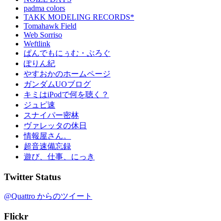
padma colors
TAKK MODELING RECORDS*
Tomahawk Field
Web Sorriso
Weftlink
ぱんでもにぅむ・ぶろぐ
ぽりん紀
やすおかのホームページ
ガンダムUOブログ
キミはiPodで何を聴く？
ジュピ速
スナイパー密林
ヴァレッタの休日
情報屋さん。
超音速備忘録
遊び、仕事、にっき
Twitter Status
@Quattro からのツイート
Flickr