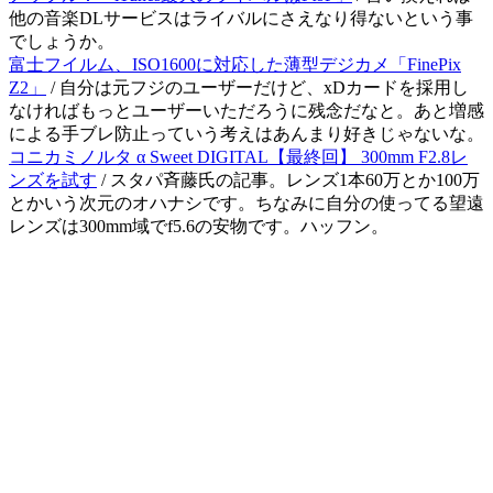
他の音楽DLサービスはライバルにさえなり得ないという事
でしょうか。
富士フイルム、ISO1600に対応した薄型デジカメ「FinePix
Z2」
/ 自分は元フジのユーザーだけど、xDカードを採用し
なければもっとユーザーいただろうに残念だなと。あと増感
による手ブレ防止っていう考えはあんまり好きじゃないな。
コニカミノルタ α Sweet DIGITAL【最終回】 300mm F2.8レ
ンズを試す
/ スタパ斉藤氏の記事。レンズ1本60万とか100万
とかいう次元のオハナシです。ちなみに自分の使ってる望遠
レンズは300mm域でf5.6の安物です。ハッフン。