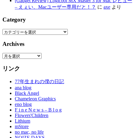
[Gadget Review] Logicool MX Master 3 for Mac レビュー
– えぇい、Macユーザー専用だと！？
に
axe
より
Category
Category
Archives
Archives
リンク
77年生まれの僕の日記
ana blog
Black Angel
Chameleon Graphics
eno blog
F i n e N e w s – B l o g
Flowers'Children
Lithium
mStore
no mac, no life
NOIZE DAYS