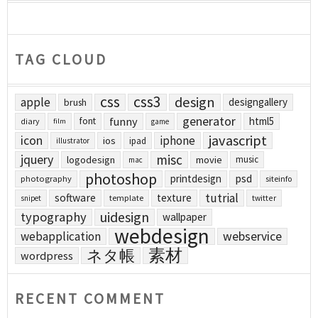
TAG CLOUD
css
css3
design
apple
designgallery
brush
generator
funny
html5
font
diary
film
game
javascript
icon
iphone
ios
ipad
illustrator
jquery
misc
logodesign
movie
music
mac
photoshop
printdesign
psd
photography
siteinfo
tutrial
software
texture
template
twitter
snipet
uidesign
typography
wallpaper
webdesign
webapplication
webservice
素材
ネタ帳
wordpress
RECENT COMMENT