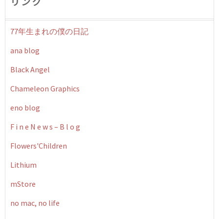
リンク
77年生まれの僕の日記
ana blog
Black Angel
Chameleon Graphics
eno blog
F i n e N e w s – B l o g
Flowers'Children
Lithium
mStore
no mac, no life