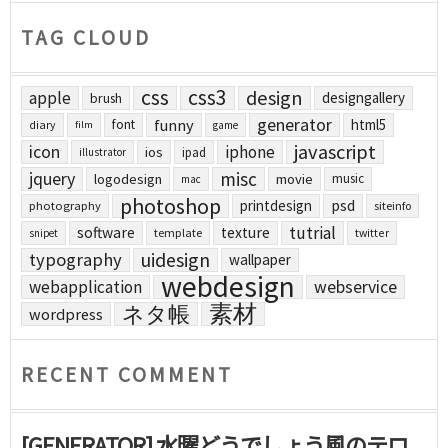
TAG CLOUD
css
css3
design
apple
designgallery
brush
generator
funny
html5
font
diary
film
game
javascript
icon
iphone
ios
ipad
illustrator
jquery
misc
logodesign
movie
music
mac
photoshop
printdesign
psd
photography
siteinfo
tutrial
software
texture
template
twitter
snipet
uidesign
typography
wallpaper
webdesign
webapplication
webservice
素材
ネタ帳
wordpress
RECENT COMMENT
[GENERATOR] 水曜どうでしょう風のテロ