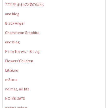
77年生まれの僕の日記
ana blog
Black Angel
Chameleon Graphics
eno blog
F i n e N e w s – B l o g
Flowers'Children
Lithium
mStore
no mac, no life
NOIZE DAYS
padma colors