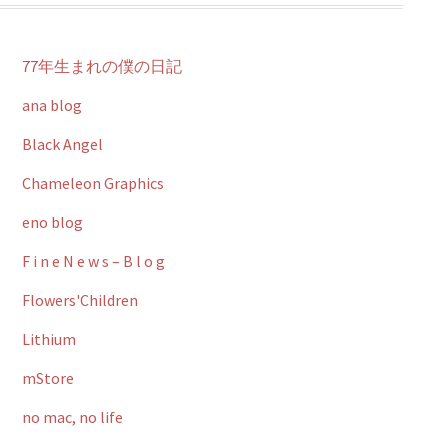
77年生まれの僕の日記
ana blog
Black Angel
Chameleon Graphics
eno blog
F i n e N e w s – B l o g
Flowers'Children
Lithium
mStore
no mac, no life