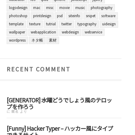
logodesign
mac
misc
movie
music
photography
photoshop
printdesign
psd
siteinfo
snipet
software
template
texture
tutrial
twitter
typography
uidesign
wallpaper
webapplication
webdesign
webservice
wordpress
ネタ帳
素材
RECENT COMMENT
[GENERATOR] 水曜どうでしょう風のテロッ
プを作ろう
に
匿名
より
[Funny] Hacker Typer – ハッカー風にタイプ
できるサイト