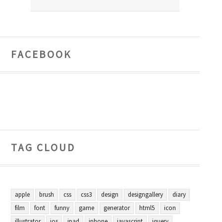
FACEBOOK
TAG CLOUD
apple
brush
css
css3
design
designgallery
diary
film
font
funny
game
generator
html5
icon
illustrator
ios
ipad
iphone
javascript
jquery