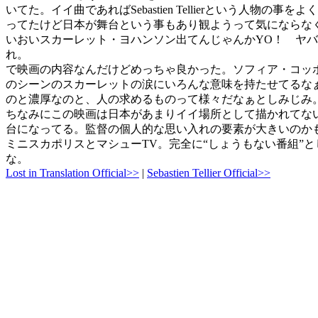
いてた。イイ曲であればSebastien Tellierという人物
ってたけど日本が舞台という事もあり観ようって気にならな
いおいスカーレット・ヨハンソン出てんじゃんかYO！
ヤバ
れ。
で映画の内容なんだけどめっちゃ良かった。ソフィア・コッ
のシーンのスカーレットの涙にいろんな意味を持たせてるな
のと濃厚なのと、人の求めるものって様々だなぁとしみじみ
ちなみにこの映画は日本があまりイイ場所として描かれてな
台になってる。監督の個人的な思い入れの要素が大きいのか
ミニスカポリスとマシューTV。完全に“しょうもない番組”
な。
Lost in Translation Official>>
|
Sebastien Tellier Official>>