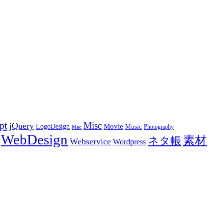
pt
Misc
jQuery
LogoDesign
Movie
Music
Photography
Mac
WebDesign
素材
ネタ帳
Webservice
Wordpress