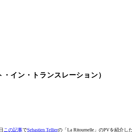
n（邦題：ロスト・イン・トランスレーション）
日
この記事
で
Sebastien Tellier
の「La Ritournelle」のP