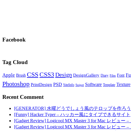
Facebook
Tag Cloud
CSS
CSS3
Design
Apple
Fu
DesignGallery
Brush
Font
Diary
Film
Photoshop
PSD
Software
Texture
PrintDesign
SiteInfo
Template
Snipet
Recent Comment
[GENERATOR] 水曜どうでしょう風のテロップを作ろう
[Funny] Hacker Typer – ハッカー風にタイプできるサイト
[Gadget Review] Logicool MX Master 3 for M
[Gadget Review] Logicool MX Master 3 for M