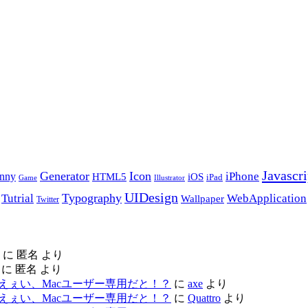
Javascri
Generator
Icon
nny
iPhone
HTML5
iOS
iPad
Game
Illustrator
UIDesign
Typography
Tutrial
WebApplication
Wallpaper
Twitter
に
匿名
より
に
匿名
より
ac レビュー – えぇい、Macユーザー専用だと！？
に
axe
より
ac レビュー – えぇい、Macユーザー専用だと！？
に
Quattro
より