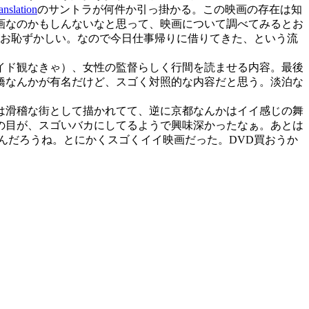
anslation
のサントラが何件か引っ掛かる。この映画の存在は知
画なのかもしんないなと思って、映画について調べてみると
お
お恥ずかしい。なので今日仕事帰りに借りてきた、という流
イド観なきゃ）、女性の監督らしく行間を読ませる内容。最後
橋なんかが有名だけど、スゴく対照的な内容だと思う。淡泊な
は滑稽な街として描かれてて、逆に京都なんかはイイ感じの舞
の目が、スゴいバカにしてるようで興味深かったなぁ。あとは
んだろうね。とにかくスゴくイイ映画だった。DVD買おうか