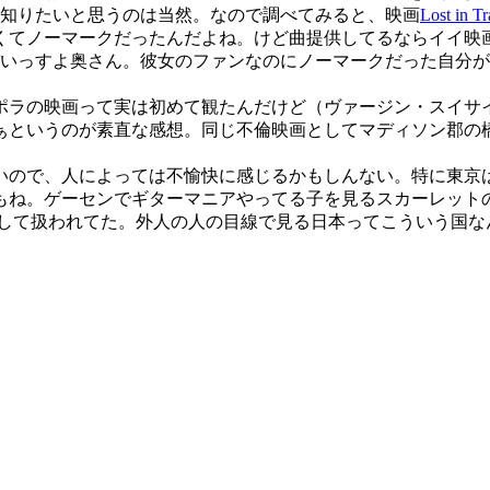
の事をよく知りたいと思うのは当然。なので調べてみると、映画
Lost in Tr
くてノーマークだったんだよね。けど曲提供してるならイイ映
いっすよ奥さん。彼女のファンなのにノーマークだった自分が
ポラの映画って実は初めて観たんだけど（ヴァージン・スイサ
ぁというのが素直な感想。同じ不倫映画としてマディソン郡の
。
いので、人によっては不愉快に感じるかもしんない。特に東京
もね。ゲーセンでギターマニアやってる子を見るスカーレット
として扱われてた。外人の人の目線で見る日本ってこういう国な