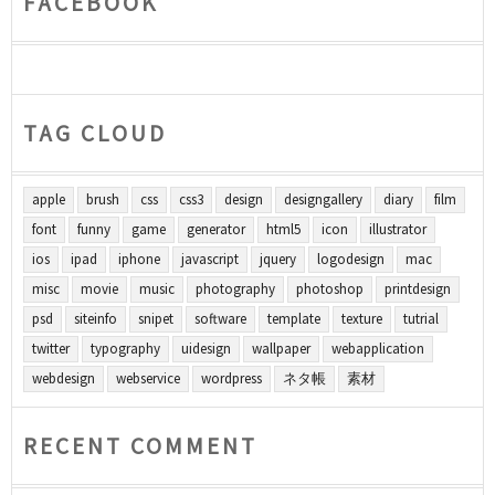
FACEBOOK
TAG CLOUD
apple
brush
css
css3
design
designgallery
diary
film
font
funny
game
generator
html5
icon
illustrator
ios
ipad
iphone
javascript
jquery
logodesign
mac
misc
movie
music
photography
photoshop
printdesign
psd
siteinfo
snipet
software
template
texture
tutrial
twitter
typography
uidesign
wallpaper
webapplication
webdesign
webservice
wordpress
ネタ帳
素材
RECENT COMMENT