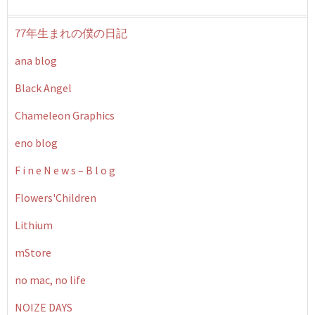
77年生まれの僕の日記
ana blog
Black Angel
Chameleon Graphics
eno blog
F i n e N e w s – B l o g
Flowers'Children
Lithium
mStore
no mac, no life
NOIZE DAYS